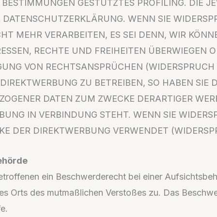
SE BESTIMMUNGEN GESTÜTZTES PROFILING. DIE 
R DATENSCHUTZERKLÄRUNG. WENN SIE WIDERSPR
HT MEHR VERARBEITEN, ES SEI DENN, WIR KÖ
RESSEN, RECHTE UND FREIHEITEN ÜBERWIEGEN O
NG VON RECHTSANSPRÜCHEN (WIDERSPRUCH NAC
IREKTWERBUNG ZU BETREIBEN, SO HABEN SIE D
ZOGENER DATEN ZUM ZWECKE DERARTIGER WERBU
ERBUNG IN VERBINDUNG STEHT. WENN SIE WIDE
E DER DIREKTWERBUNG VERWENDET (WIDERSPRUC
ehörde
roffenen ein Beschwerderecht bei einer Aufsichtsbehö
 des Orts des mutmaßlichen Verstoßes zu. Das Beschw
e.